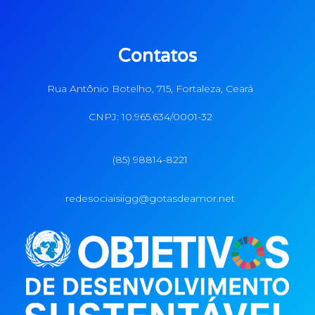
Contatos
Rua Antônio Botelho, 715, Fortaleza, Ceará
CNPJ: 10.965.634/0001-32
(85) 98814-8221
redesociaisiigg@gotasdeamor.net