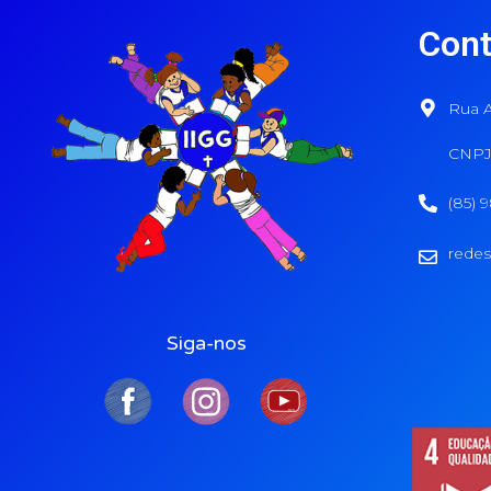
Cont
Rua A
CNPJ:
(85) 
redes
Siga-nos