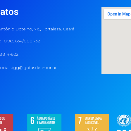
atos
ntônio Botelho, 715, Fortaleza, Ceará
 10.965.634/0001-32
98814-8221
ociaisiigg@gotasdeamor.net