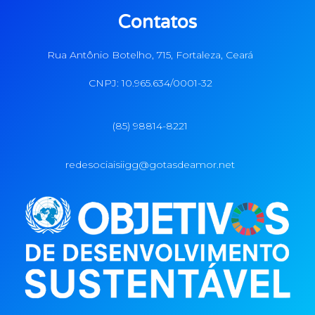
Contatos
Rua Antônio Botelho, 715, Fortaleza, Ceará
CNPJ: 10.965.634/0001-32
(85) 98814-8221
redesociaisiigg@gotasdeamor.net