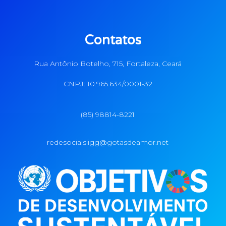
Contatos
Rua Antônio Botelho, 715, Fortaleza, Ceará
CNPJ: 10.965.634/0001-32
(85) 98814-8221
redesociaisiigg@gotasdeamor.net