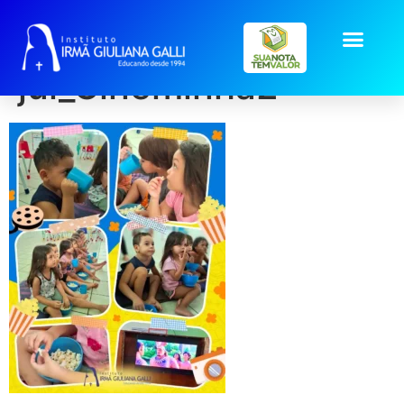
post2026-
jul_Cineminha2