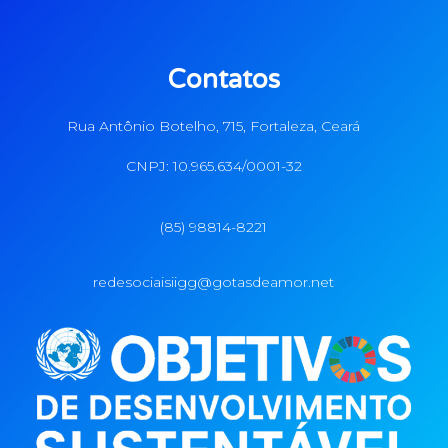
Contatos
Rua Antônio Botelho, 715, Fortaleza, Ceará
CNPJ: 10.965.634/0001-32
(85) 98814-8221
redesociaisiigg@gotasdeamor.net