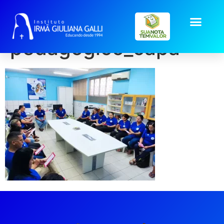
post2025_ago_encont
pedagogico_capa