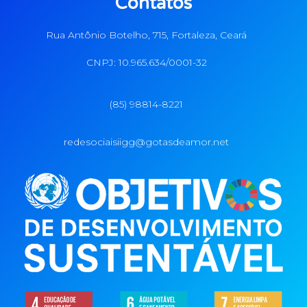
Contatos
Rua Antônio Botelho, 715, Fortaleza, Ceará
CNPJ: 10.965.634/0001-32
(85) 98814-8221
redesociaisiigg@gotasdeamor.net