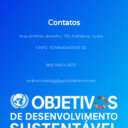
Contatos
Rua Antônio Botelho, 715, Fortaleza, Ceará
CNPJ: 10.965.634/0001-32
(85) 98814-8221
redesociaisiigg@gotasdeamor.net