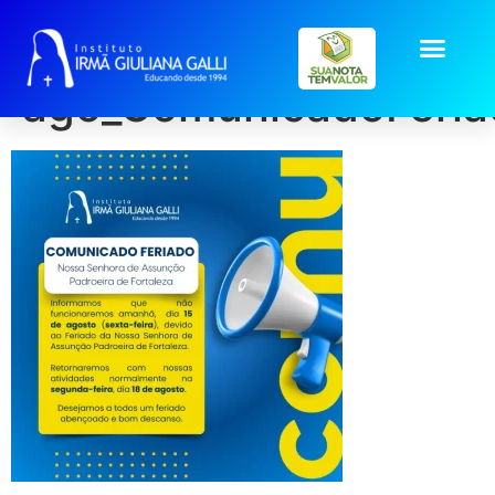
post2025-
ago_ComunicadoFeria