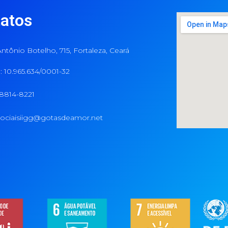
atos
ntônio Botelho, 715, Fortaleza, Ceará
 10.965.634/0001-32
98814-8221
ociaisiigg@gotasdeamor.net