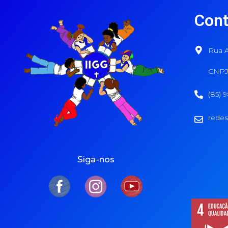
Cont
Rua A
CNPJ:
(85) 
redes
Siga-nos