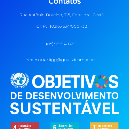
Contatos
Rua Antônio Botelho, 715, Fortaleza, Ceará
CNPJ: 10.965.634/0001-32
(85) 98814-8221
redesociaisiigg@gotasdeamor.net