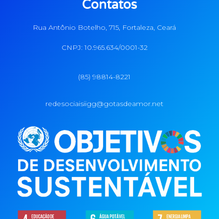
Contatos
Rua Antônio Botelho, 715, Fortaleza, Ceará
CNPJ: 10.965.634/0001-32
(85) 98814-8221
redesociaisiigg@gotasdeamor.net