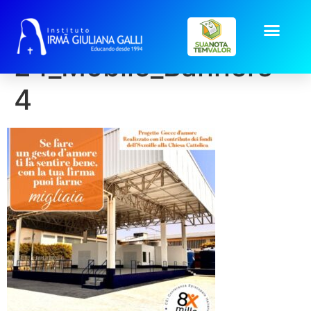
set-
24_Mobile_Banners-
4