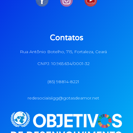
Contatos
Rua Antônio Botelho, 715, Fortaleza, Ceará
CNPJ: 10.965.634/0001-32
(85) 98814-8221
redesociaisiigg@gotasdeamor.net