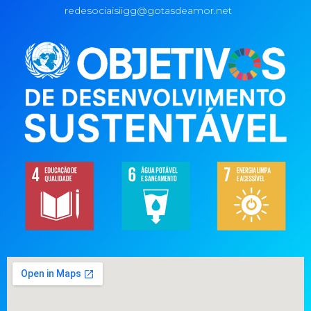
redesociaisiigg@gotasdeamor.net