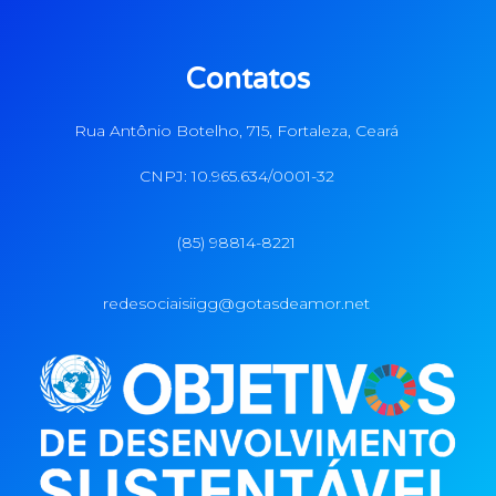
Contatos
Rua Antônio Botelho, 715, Fortaleza, Ceará
CNPJ: 10.965.634/0001-32
(85) 98814-8221
redesociaisiigg@gotasdeamor.net