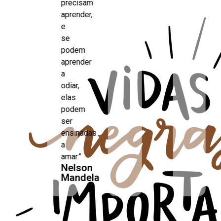
precisam
aprender,
e
se
podem
aprender
a
odiar,
elas
podem
ser
ensinadas
a
amar.”
Nelson
Mandela