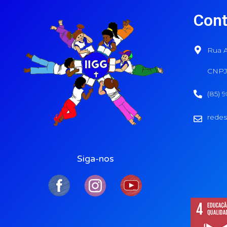
Cont
Rua A
CNPJ:
(85) 
redes
Siga-nos