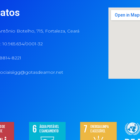
atos
ntônio Botelho, 715, Fortaleza, Ceará
 10.965.634/0001-32
98814-8221
ociaisiigg@gotasdeamor.net