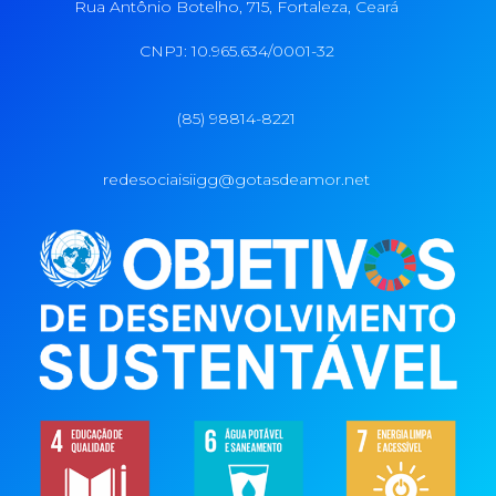
Rua Antônio Botelho, 715, Fortaleza, Ceará
CNPJ: 10.965.634/0001-32
(85) 98814-8221
redesociaisiigg@gotasdeamor.net