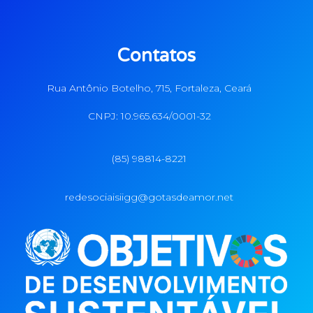
Contatos
Rua Antônio Botelho, 715, Fortaleza, Ceará
CNPJ: 10.965.634/0001-32
(85) 98814-8221
redesociaisiigg@gotasdeamor.net