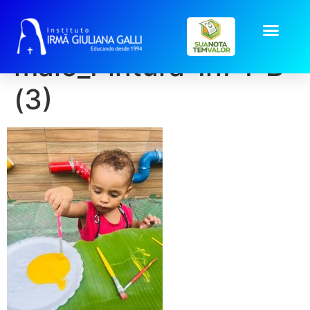
galeria2026-
maio_Pintura-Inf-I-B
(3)