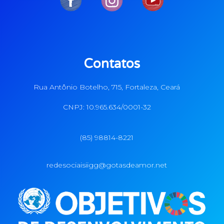
Contatos
Rua Antônio Botelho, 715, Fortaleza, Ceará
CNPJ: 10.965.634/0001-32
(85) 98814-8221
redesociaisiigg@gotasdeamor.net