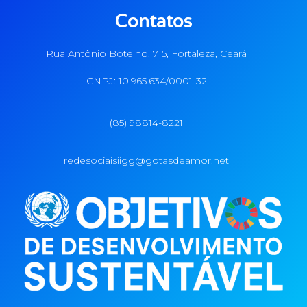
Contatos
Rua Antônio Botelho, 715, Fortaleza, Ceará
CNPJ: 10.965.634/0001-32
(85) 98814-8221
redesociaisiigg@gotasdeamor.net