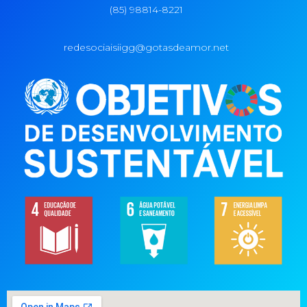
(85) 98814-8221
redesociaisiigg@gotasdeamor.net