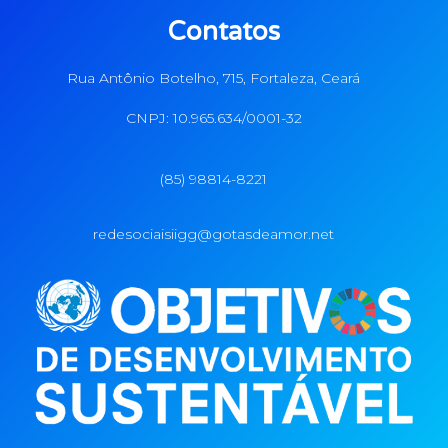
Contatos
Rua Antônio Botelho, 715, Fortaleza, Ceará
CNPJ: 10.965.634/0001-32
(85) 98814-8221
redesociaisiigg@gotasdeamor.net