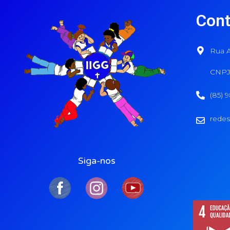
Cont
Rua A
CNPJ:
(85) 
redes
Siga-nos