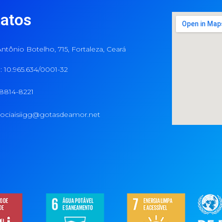
atos
ntônio Botelho, 715, Fortaleza, Ceará
 10.965.634/0001-32
98814-8221
ociaisiigg@gotasdeamor.net