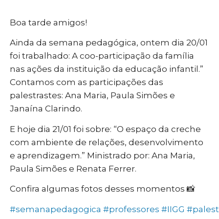
Boa tarde amigos!
Ainda da semana pedagógica, ontem dia 20/01
foi trabalhado: A coo-participação da família
nas ações da instituição da educação infantil.”
Contamos com as participações das
palestrastes: Ana Maria, Paula Simões e
Janaína Clarindo.
E hoje dia 21/01 foi sobre: “O espaço da creche
com ambiente de relações, desenvolvimento
e aprendizagem.” Ministrado por: Ana Maria,
Paula Simões e Renata Ferrer.
Confira algumas fotos desses momentos 📸
#semanapedagogica
#professores
#IIGG
#palest