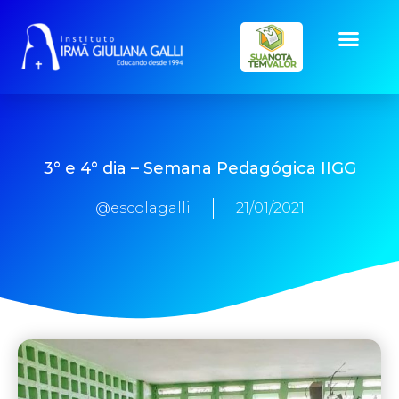
3° e 4° dia – Semana Pedagógica IIGG
@escolagalli
21/01/2021