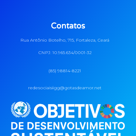
Contatos
Rua Antônio Botelho, 715, Fortaleza, Ceará
CNPJ: 10.965.634/0001-32
(85) 98814-8221
redesociaisiigg@gotasdeamor.net