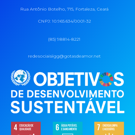
Rua Antônio Botelho, 715, Fortaleza, Ceará
CNPJ: 10.965.634/0001-32
(85) 98814-8221
redesociaisiigg@gotasdeamor.net