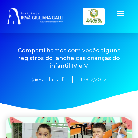
Compartilhamos com vocês alguns
registros do lanche das crianças do
infantil IV e V
@escolagalli
18/02/2022