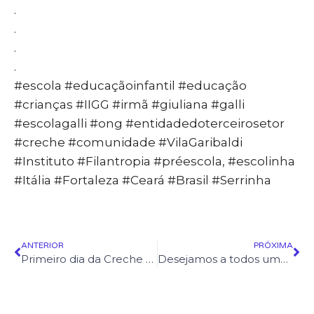
.
.
.
.
#escola #educaçãoinfantil #educação
#crianças #IIGG #irmã #giuliana #galli
#escolagalli #ong #entidadedoterceirosetor
#creche #comunidade #VilaGaribaldi
#Instituto #Filantropia #préescola, #escolinha
#Itália #Fortaleza #Ceará #Brasil #Serrinha
ANTERIOR
PRÓXIMA
Primeiro dia da Creche 😍
Desejamos a todos uma excelente semana!