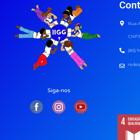
Cont
Rua A
CNPJ:
(85) 
redes
Siga-nos