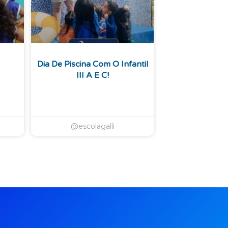
Dia De Piscina Com O Infantil
III A E C!
@escolagalli