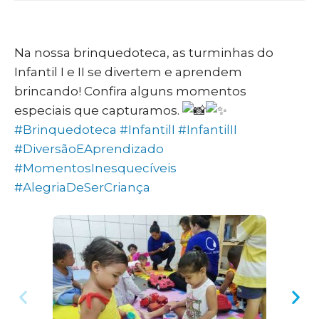
Na nossa brinquedoteca, as turminhas do
Infantil I e II se divertem e aprendem
brincando! Confira alguns momentos
especiais que capturamos.
#Brinquedoteca
#InfantilI
#InfantilII
#DiversãoEAprendizado
#MomentosInesquecíveis
#AlegriaDeSerCriança