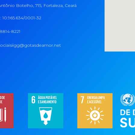
ntônio Botelho, 715, Fortaleza, Ceará
 10.965.634/0001-32
98814-8221
ociaisiigg@gotasdeamor.net