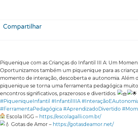
Compartilhar
Piquenique com as Crianças do Infantil III A: Um Mome
Oportunizamos também um piquenique para as crianças d
momento de interação, descoberta e autonomia. Além de
piquenique se torna uma ferramenta pedagógica muito 
encontros significativos, prazerosos e divertidos.
#PiqueniqueInfantil
#InfantilIIIA
#InteraçãoEAutonomi
#FerramentaPedagógica
#AprendizadoDivertido
#Momen
Escola IIGG –
https://escolagalli.com.br/
Gotas de Amor –
https://gotasdeamor.net/