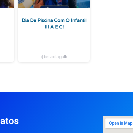
Dia De Piscina Com O Infantil
III A E C!
@escolagalli
atos