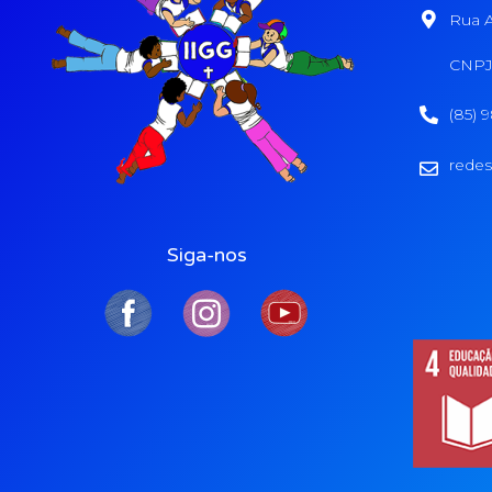
Rua A
CNPJ:
(85) 
redes
Siga-nos