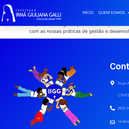
Entrega placa de 
INÍCIO
QUEM SOMOS
Hoje foi a entrega da política de responsabi
com as nossas práticas de gestão e desenvol
Cont
Rua A
CNPJ:
(85) 
redes