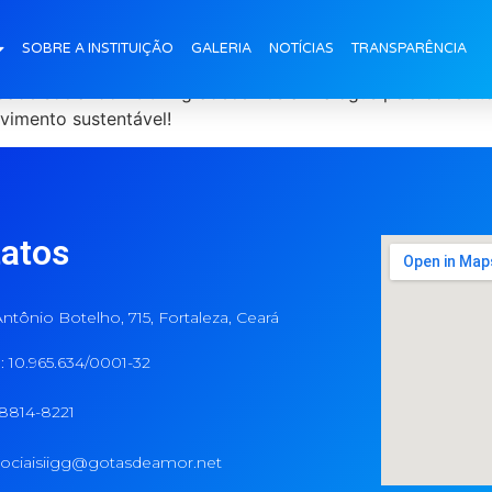
responsabilidade social
SOBRE A INSTITUIÇÃO
GALERIA
NOTÍCIAS
TRANSPARÊNCIA
lidade social do IIGG. Agradecemos a Dialogus pela consulto
vimento sustentável!
atos
ntônio Botelho, 715, Fortaleza, Ceará
 10.965.634/0001-32
98814-8221
ociaisiigg@gotasdeamor.net