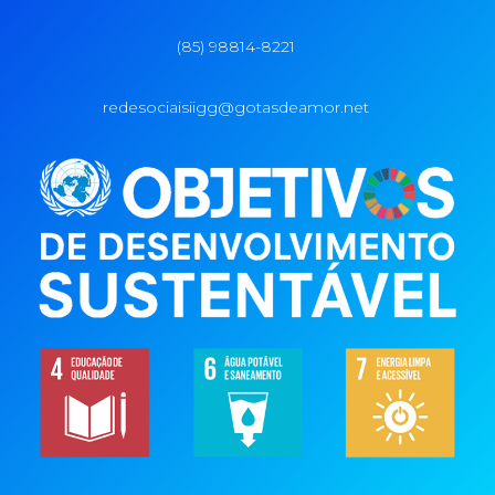
(85) 98814-8221
redesociaisiigg@gotasdeamor.net