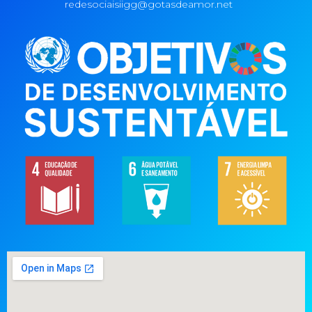
redesociaisiigg@gotasdeamor.net