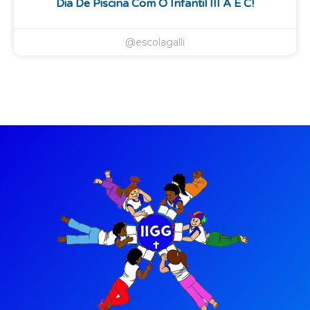
Dia De Piscina Com O Infantil III A E C!
@escolagalli