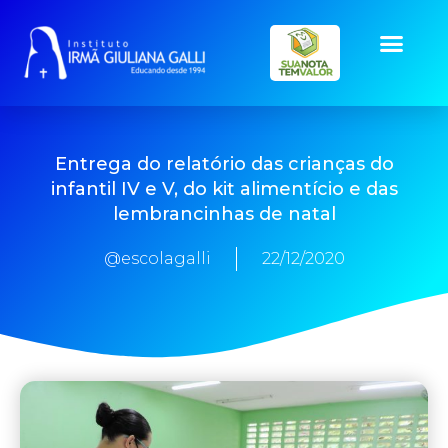
Entrega do relatório das crianças do
infantil IV e V, do kit alimentício e das
lembrancinhas de natal
@escolagalli
22/12/2020