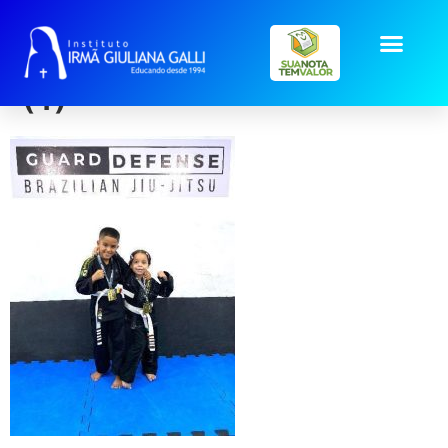
post-ita_Dafne Luiza
(1)