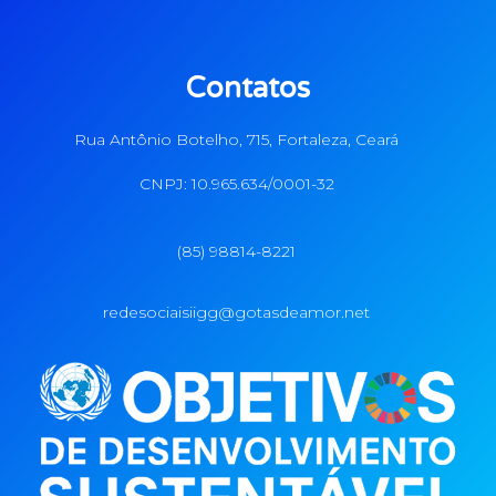
Contatos
Rua Antônio Botelho, 715, Fortaleza, Ceará
CNPJ: 10.965.634/0001-32
(85) 98814-8221
redesociaisiigg@gotasdeamor.net