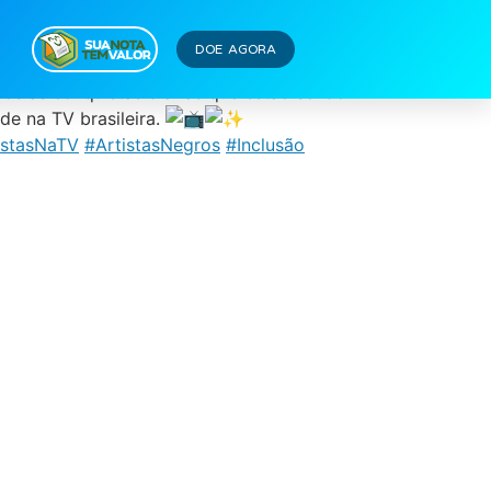
DOE AGORA
mos as conquistas diárias que estão sendo
de na TV brasileira.
stasNaTV
#ArtistasNegros
#Inclusão