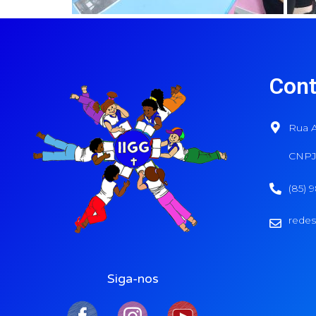
Cont
Rua A
CNPJ:
(85) 
redes
Siga-nos