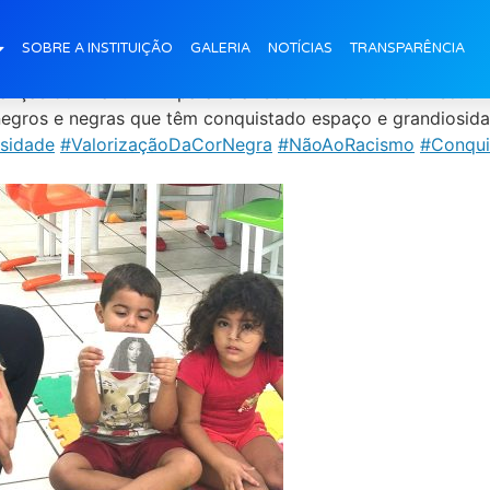
racista: Infantil III A
SOBRE A INSTITUIÇÃO
GALERIA
NOTÍCIAS
TRANSPARÊNCIA
ças do Infantil III A para falar sobre diversidade. Discuti
 negros e negras que têm conquistado espaço e grandiosida
sidade
#ValorizaçãoDaCorNegra
#NãoAoRacismo
#Conqui