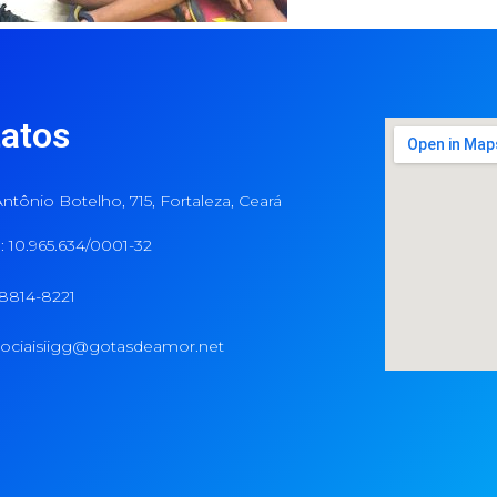
atos
ntônio Botelho, 715, Fortaleza, Ceará
 10.965.634/0001-32
98814-8221
ociaisiigg@gotasdeamor.net