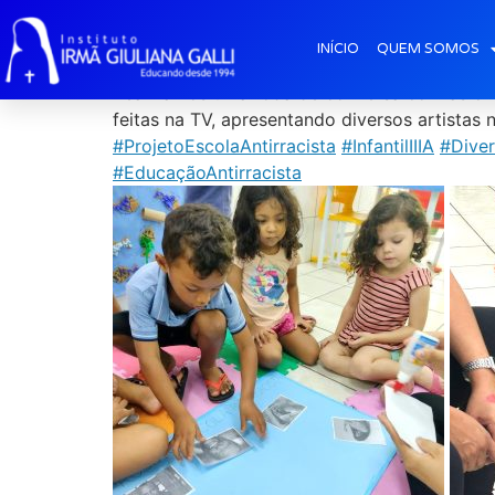
Projeto Escola Antir
INÍCIO
QUEM SOMOS
Realizamos uma roda de conversa com as crian
feitas na TV, apresentando diversos artistas
#ProjetoEscolaAntirracista
#InfantilIIIA
#Diver
#EducaçãoAntirracista