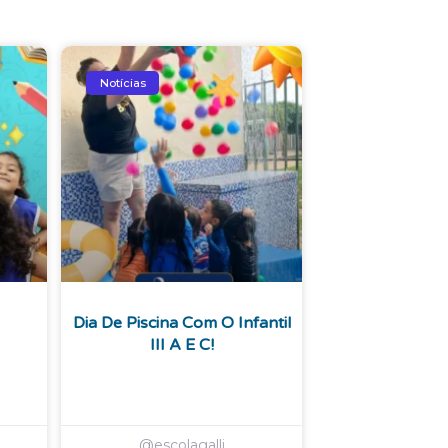
Notícias
Dia De Piscina Com O Infantil
III A E C!
@escolagalli