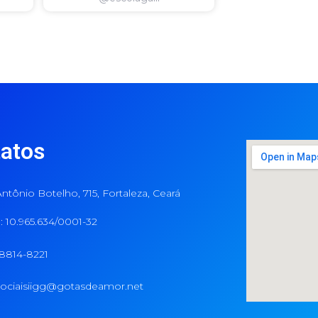
atos
ntônio Botelho, 715, Fortaleza, Ceará
 10.965.634/0001-32
98814-8221
ociaisiigg@gotasdeamor.net