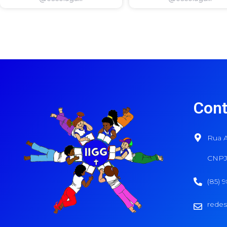
Cont
Rua A
CNPJ:
(85) 
redes