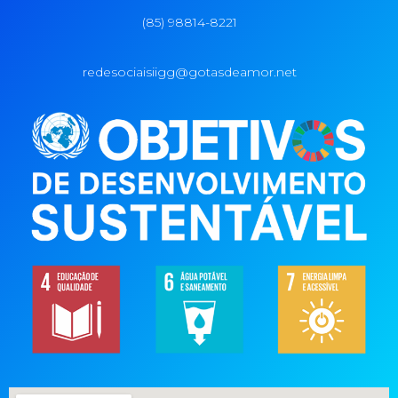
(85) 98814-8221
redesociaisiigg@gotasdeamor.net